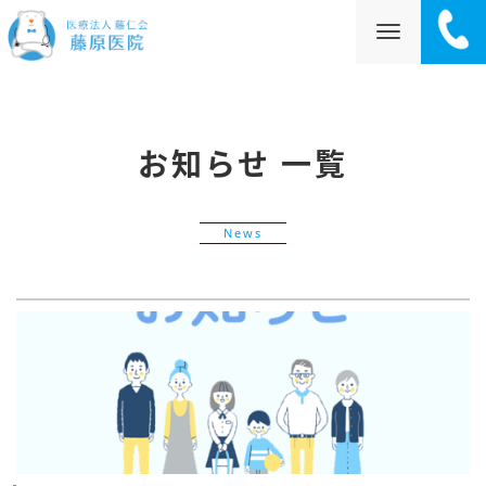
ナ
お知らせ 一覧
ビ
News
ゲ
ー
シ