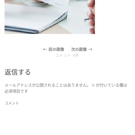
ョ
ン
前の画像
次の画像
コメント 0件
返信する
を
メールアドレスが公開されることはありません。
※
が付いている欄は
必須項目です
切
コメント
り