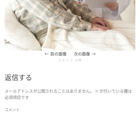
ョ
ン
前の画像
次の画像
コメント 0件
を
返信する
メールアドレスが公開されることはありません。
※
が付いている欄は
必須項目です
切
コメント
り