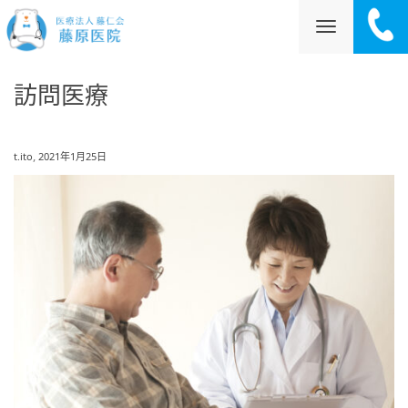
ナ
訪問医療
ビ
,
t.ito
2021年1月25日
ゲ
ー
シ