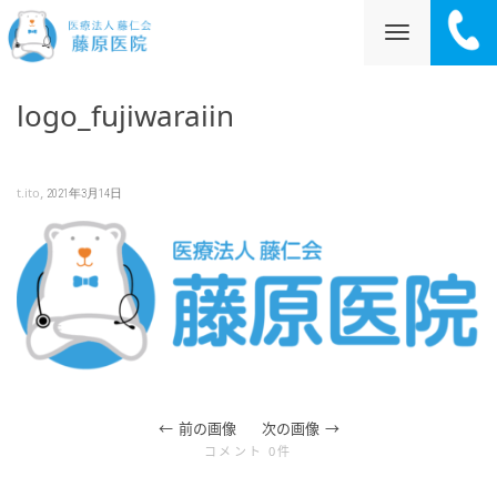
ナ
logo_fujiwaraiin
ビ
,
t.ito
2021年3月14日
ゲ
ー
前の画像
次の画像
コメント 0件
シ