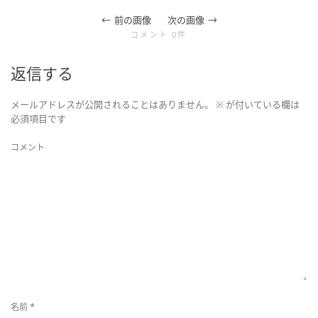
前の画像
次の画像
コメント 0件
ョ
返信する
ン
メールアドレスが公開されることはありません。
※
が付いている欄は
必須項目です
コメント
を
切
り
*
名前