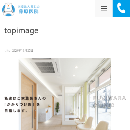
ナ
topimage
ビ
,
t.ito
2020年10月26日
ゲ
ー
シ